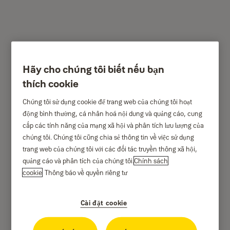
Hãy cho chúng tôi biết nếu bạn
YDM7220 BioSecure™
thích cookie
Chúng tôi sử dụng cookie để trang web của chúng tôi hoạt
động bình thường, cá nhân hoá nội dung và quảng cáo, cung
cấp các tính năng của mạng xã hội và phân tích lưu lượng của
chúng tôi. Chúng tôi cũng chia sẻ thông tin về việc sử dụng
trang web của chúng tôi với các đối tác truyền thông xã hội,
quảng cáo và phân tích của chúng tôi.
Chính sách
cookie
Thông báo về quyền riêng tư
The Yale YDM7220 smart lock is a smart and extremely convenient
solution for your home. You can have all the various access options to
Cài đặt cookie
enter your home either via our new biometric fingerprint scan, PIN
code, RFID key tag, or simply via your phone.