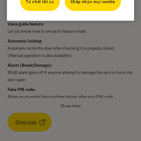
Từ chối tất cả
Chấp nhận mọi cookie
Operation status notification:
The keypad informs you what happened.
Voice guide feature:
Let you know how to set each feature mode.
Automatic locking:
Automatic locks the door after checking it is properly closed.
(Manual operation is also available)
Alarm (Break/Damage):
80dB alarm goes off if anyone attempt to damage the lock or force the
door open
Fake PIN code:
Allow you to enter Fake number before/ after your PIN code
Show more
More security with 3-in-1 Liveness fingerprint scanning solution:
™
New fingerprint scanning solution Sense
Pixel + Fingerprint
recognition technology + Live Finger Detection + Heart rate
Shop now
Low battery and Emergency power:
It warms in case of low battery with alarm and LED.