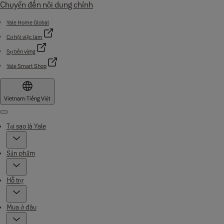
Chuyển đến nội dung chính
Yale Home Global
Cơ hội việc làm
Sự bền vững
Yale Smart Shop
Vietnam
·
Tiếng Việt
Menu
Tại sao là Yale
Sản phẩm
Hỗ trợ
Mua ở đâu