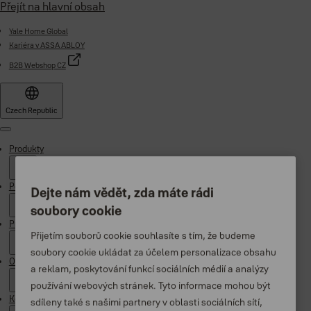
Přejít na hlavní obsah
Yale Home Global
Kariéra v ASSA ABLOY
B2B Webshop CZ
Czech Republic
Menu
Produkty
Podpora
Dejte nám vědět, zda máte rádi
soubory cookie
Proč Yale
Přijetím souborů cookie souhlasíte s tím, že budeme
soubory cookie ukládat za účelem personalizace obsahu
O nás
a reklam, poskytování funkcí sociálních médií a analýzy
používání webových stránek. Tyto informace mohou být
Kde koupit
sdíleny také s našimi partnery v oblasti sociálních sítí,