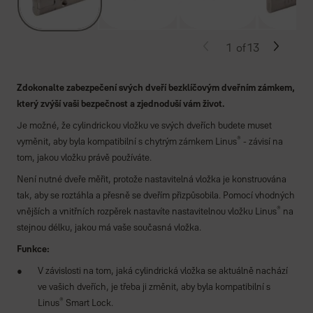
1
of
13
Zdokonalte zabezpečení svých dveří bezklíčovým dveřním zámkem,
který zvýší vaši bezpečnost a zjednoduší vám život.
Je možné, že cylindrickou vložku ve svých dveřích budete muset
®
vyměnit, aby byla kompatibilní s chytrým zámkem Linus
- závisí na
tom, jakou vložku právě používáte.
Není nutné dveře měřit, protože nastavitelná vložka je konstruována
tak, aby se roztáhla a přesně se dveřím přizpůsobila. Pomocí vhodných
®
vnějších a vnitřních rozpěrek nastavíte nastavitelnou vložku Linus
na
stejnou délku, jakou má vaše současná vložka.
Funkce:
V závislosti na tom, jaká cylindrická vložka se aktuálně nachází
ve vašich dveřích, je třeba ji změnit, aby byla kompatibilní s
®
Linus
Smart Lock.