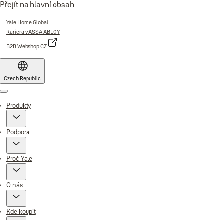
Přejít na hlavní obsah
Yale Home Global
Kariéra v ASSA ABLOY
B2B Webshop CZ
Czech Republic
Menu
Produkty
Podpora
Proč Yale
O nás
Kde koupit