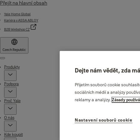
Přejít na hlavní obsah
Yale Home Global
Kariéra v ASSA ABLOY
B2B Webshop CZ
Czech Republic
Menu
Produkty
Dejte nám vědět, zda má
Podpora
Přijetím souborů cookie souhlasí
sociálních médií a analýzy použív
reklamy a analýzy.
Zásady používá
Proč Yale
O nás
Nastavení souborů cookie
Kde koupit