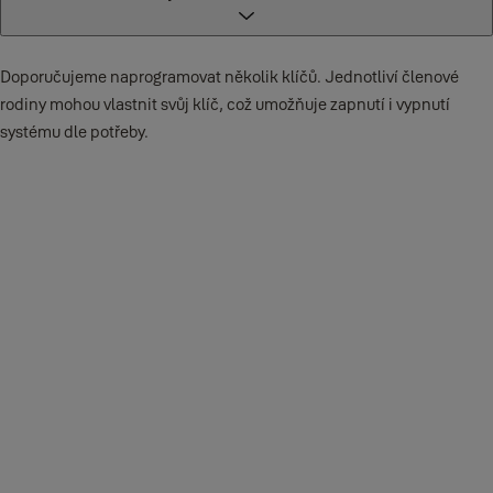
Doporučujeme naprogramovat několik klíčů. Jednotliví členové
rodiny mohou vlastnit svůj klíč, což umožňuje zapnutí i vypnutí
systému dle potřeby.
Nejspíš dostávám falešné poplachy, jaký by mohl být
důvod?
Zkontrolujte protokol poruchy na ovládacím panelu pro všechny