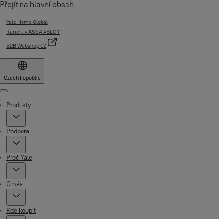
Přejít na hlavní obsah
Yale Home Global
Kariéra v ASSA ABLOY
B2B Webshop CZ
Czech Republic
Menu
Produkty
Podpora
Proč Yale
O nás
Kde koupit