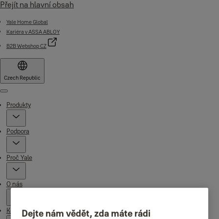
Přejít na hlavní obsah
Yale Home Global
Kariéra v ASSA ABLOY
B2B Webshop CZ
Czech Republic
Menu
Produkty
Podpora
Proč Yale
O nás
Kde koupit
Dejte nám vědět, zda máte rádi