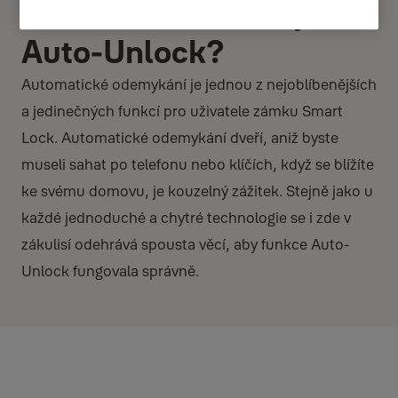
automatické odemykání
Auto-Unlock?
Automatické odemykání je jednou z nejoblíbenějších
a jedinečných funkcí pro uživatele zámku Smart
Lock. Automatické odemykání dveří, aniž byste
museli sahat po telefonu nebo klíčích, když se blížíte
ke svému domovu, je kouzelný zážitek. Stejně jako u
každé jednoduché a chytré technologie se i zde v
zákulisí odehrává spousta věcí, aby funkce Auto-
Unlock fungovala správně.
Jak to funguje?