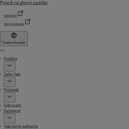
Prijeđi na glavni sadržaj
Održivost
Karijera/posao
Croatia
·
Hrvatski
Menu
Podrška
Zašto Yale
Proizvodi
Gdje kupiti
Kampanje
Yale Home aplikacija