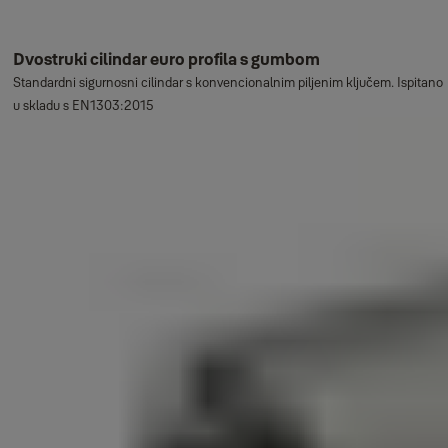
Dvostruki cilindar euro profila s gumbom
Standardni sigurnosni cilindar s konvencionalnim piljenim ključem. Ispitano
u skladu s EN1303:2015