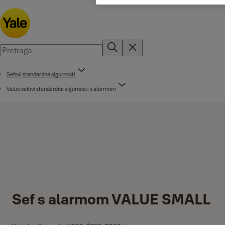
Sefovi standardne sigurnosti
Value sefovi standardne sigurnosti s alarmom
Sef s alarmom VALUE SMALL