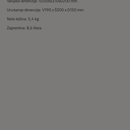
Vanjske dimenzije: V200xŠ310xD200 mm
Unutarnje dimenzije: V190 x Š300 x D150 mm
Neto težina: 5,4 kg
Zapremina: 8,6 litara