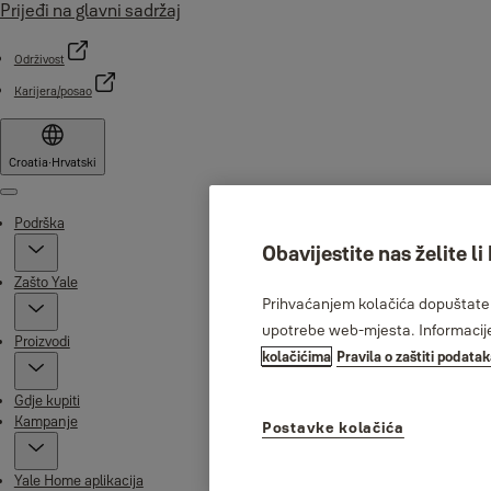
Prijeđi na glavni sadržaj
Održivost
Karijera/posao
Croatia
·
Hrvatski
Menu
Podrška
Obavijestite nas želite li
Zašto Yale
Prihvaćanjem kolačića dopuštate n
upotrebe web-mjesta. Informacije 
Proizvodi
kolačićima
Pravila o zaštiti podata
Gdje kupiti
Kampanje
Postavke kolačića
Yale Home aplikacija