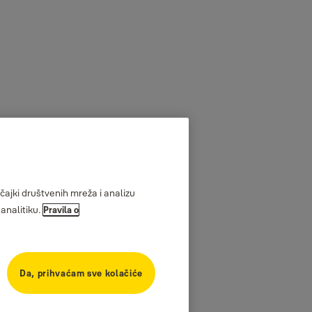
ajki društvenih mreža i analizu
analitiku.
Pravila o
Da, prihvaćam sve kolačiće