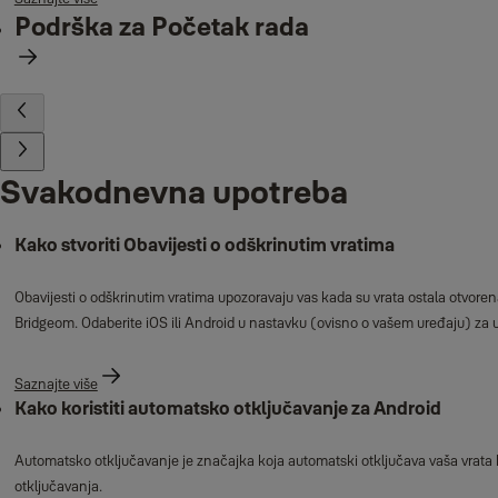
Podrška za Početak rada
Svakodnevna upotreba
Kako stvoriti Obavijesti o odškrinutim vratima
Obavijesti o odškrinutim vratima upozoravaju vas kada su vrata ostala otvore
Bridgeom. Odaberite iOS ili Android u nastavku (ovisno o vašem uređaju) za up
Saznajte više
Kako koristiti automatsko otključavanje za Android
Automatsko otključavanje je značajka koja automatski otključava vaša vrata k
otključavanja.