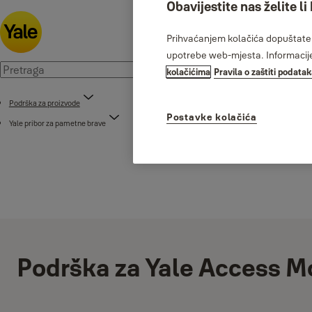
Obavijestite nas želite li
Prihvaćanjem kolačića dopuštate n
upotrebe web-mjesta. Informacije 
kolačićima
Pravila o zaštiti podata
Podrška za proizvode
Postavke kolačića
Yale pribor za pametne brave
Podrška za Yale Access M