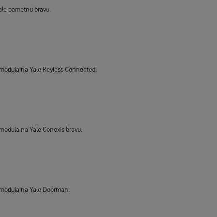
Yale pametnu bravu.
s modula na Yale Keyless Connected.
s modula na Yale Conexis bravu.
ss modula na Yale Doorman.