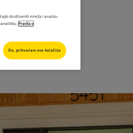
ajki društvenih mreža i analizu
analitiku.
Pravila o
Da, prihvaćam sve kolačiće