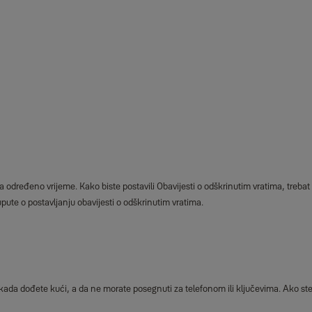
na određeno vrijeme. Kako biste postavili Obavijesti o odškrinutim vratima, tre
ute o postavljanju obavijesti o odškrinutim vratima.
ada dođete kući, a da ne morate posegnuti za telefonom ili ključevima. Ako ste