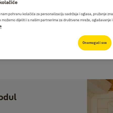
 kolačiće
am pohranu kolačića za personalizaciju sadržaja i oglasa, pružanje znač
možemo dijeliti i s našim partnerima za društvene mreže, oglašavanje i 
ka
Onemogući sve
odul