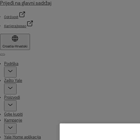
Prijeđi na glavni sadržaj
Održivost
Karijera/posao
Croatia
·
Hrvatski
Menu
Podrška
Zašto Yale
Proizvodi
Gdje kupiti
Kampanje
Yale Home aplikacija