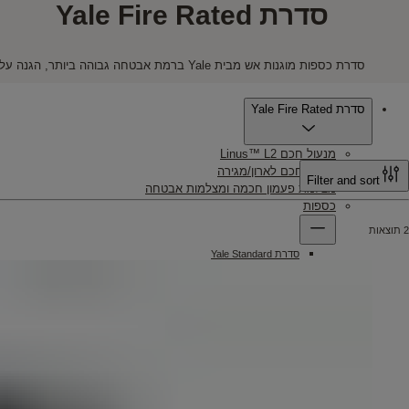
סדרת Yale Fire Rated
סדרת כספות מוגנות אש מבית Yale ברמת אבטחה גבוהה ביותר, הגנה על תכולת הכספת לבעירה של עד 60 דקות. בעלת מנגנון נעילה המופעל על ידי מסך נגיעה משוכלל
Product
סדרת Yale Fire Rated
מנעול חכם Linus™ L2
מנעול חכם לארון/מגירה
Filter and sort
מצלמת פעמון חכמה ומצלמות אבטחה
כספות
2 תוצאות
סדרת Yale Standard
סדרת Yale High Security
סדרת Yale Maximum Security
סדרת Yale Fire Rated
כספת חכמה
עינית דיגיטלית לדלת
פעמון אלחוטי
ENTR® מערכת נעילה חכמה
ידיות פרימיום לדלתות פנים