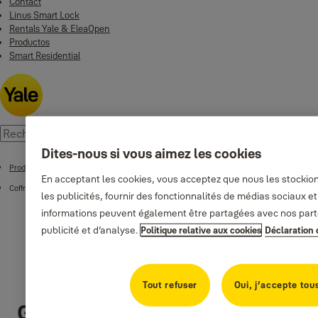
Contact
Linus Smart Lock
Rentals Yale & EleaOpen
Productos
Smart Residential
Dites-nous si vous aimez les cookies
Produits
En acceptant les cookies, vous acceptez que nous les stockio
Coffres forts
les publicités, fournir des fonctionnalités de médias sociaux et 
informations peuvent également être partagées avec nos part
publicité et d’analyse.
Politique relative aux cookies
Déclaration 
Tout refuser
Oui, j’accepte tou
Gamme Motorisée