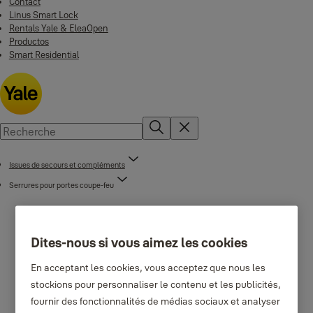
Contact
Linus Smart Lock
Rentals Yale & EleaOpen
Productos
Smart Residential
Issues de secours et compléments
Serrures pour portes coupe-feu
Dites-nous si vous aimez les cookies
En acceptant les cookies, vous acceptez que nous les
stockions pour personnaliser le contenu et les publicités,
fournir des fonctionnalités de médias sociaux et analyser
Serrures coupe-feu