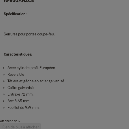
AF860AHZCE
Spécification:
Serrures pour portes coupe-feu.
Caractéristiques:
Avec cylindre profil Européen
Réversible
Têtière et gâche en acier galvanisé
Coffre galvanisé
Entraxe 72 mm.
Axe à 65 mm.
Fouillot de 9x9 mm.
Afficher 3 de 3
Rien de plus à afficher