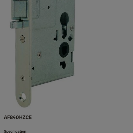
Cylindres électriques et mécaniques
Serrures pour portes coupe-feu
Cylindre HS - K
Cylindre HS-K MODULAIRE
Serrures coupe-feu
Béquilles coupe-feu
Afficher plus
AF840HZCE
Spécification: