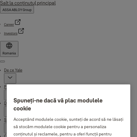
Salt la conţinutul principal
ASSA ABLOY Group
Career
Investors
Romania
Menu
De ce Yale
Products
Spuneți-ne dacă vă plac modulele
Distribuitori
cookie
Acceptând modulele cookie, sunteți de acord să ne lăsați
Suport
să stocăm modulele cookie pentru a personaliza
conținutul și reclamele, pentru a oferi funcții pentru
Campaigns