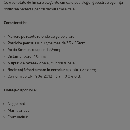
Cu o varietate de finisaje elegante din care poți alege, găsești cu ușurință
potrivirea perfectă pentru decorul casei tale.
Caracteristici:
Mânere pe rozete rotunde cu șurub și arc;
Potrivite pentru
uși cu grosimea de 35 - 55mm;
Ax de 8mm cu adaptor de 9mm;
Distanță fixare- 40mm;
3 tipuri de rozete
– cheie, cilindru & baie;
Rezistență foarte mare la coroziune
pentru uz extern;
Conform cu EN 1906:2012 - 3 7 – 0 0 4 0 B.
Finisaje disponibile:
Negru mat
Alamă antică
Crom satinat