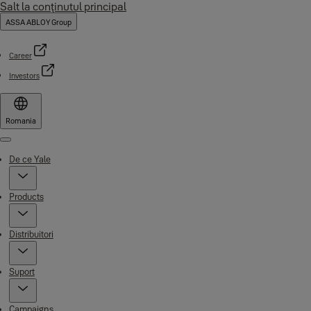
Salt la conţinutul principal
ASSA ABLOY Group
Career
Investors
Romania
Menu
De ce Yale
Products
Distribuitori
Suport
Campaigns