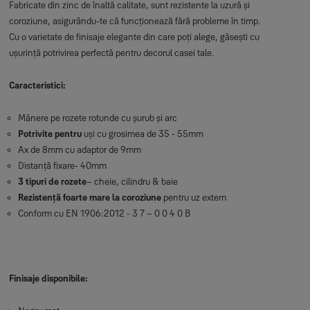
Fabricate din zinc de înaltă calitate, sunt rezistente la uzură și
coroziune, asigurându-te că funcționează fără probleme în timp.
Cu o varietate de finisaje elegante din care poți alege, găsești cu
ușurință potrivirea perfectă pentru decorul casei tale.
Caracteristici:
Mânere pe rozete rotunde cu șurub și arc
Potrivite pentru
uși cu grosimea de 35 - 55mm
Ax de 8mm cu adaptor de 9mm
Distanță fixare- 40mm
3 tipuri de rozete
– cheie, cilindru & baie
Rezistență foarte mare la coroziune
pentru uz extern
Conform cu EN 1906:2012 - 3 7 – 0 0 4 0 B
Finisaje disponibile: