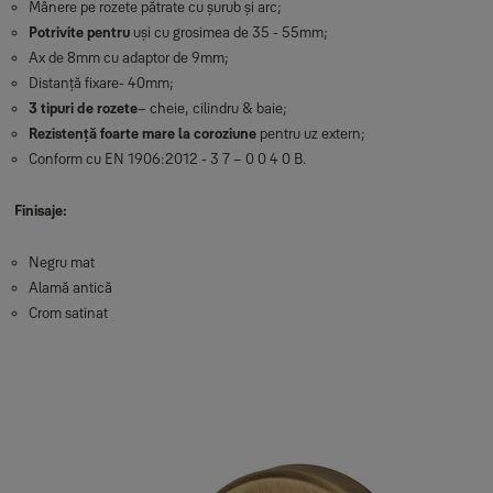
Mânere pe rozete pătrate cu șurub și arc;
Potrivite pentru
uși cu grosimea de 35 - 55mm;
Ax de 8mm cu adaptor de 9mm;
Distanță fixare- 40mm;
3 tipuri de rozete
– cheie, cilindru & baie;
Rezistență foarte mare la coroziune
pentru uz extern;
Conform cu EN 1906:2012 - 3 7 – 0 0 4 0 B.
Finisaje:
Negru mat
Alamă antică
Crom satinat