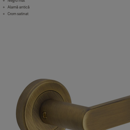
Negru mat
Alamă antică
Crom satinat