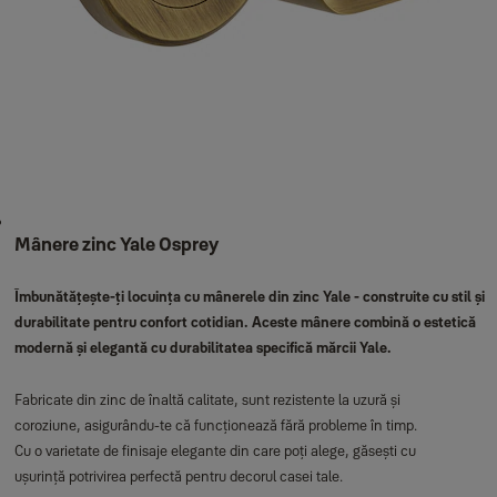
Mânere zinc Yale Osprey
Îmbunătățește-ți locuința cu mânerele din zinc Yale - construite cu stil și
durabilitate pentru confort cotidian. Aceste mânere combină o estetică
modernă și elegantă cu durabilitatea specifică mărcii Yale.
Fabricate din zinc de înaltă calitate, sunt rezistente la uzură și
coroziune, asigurându-te că funcționează fără probleme în timp.
Cu o varietate de finisaje elegante din care poți alege, găsești cu
ușurință potrivirea perfectă pentru decorul casei tale.