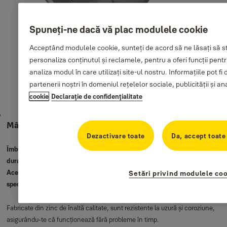
Lacăte din aluminiu cu cifru
Lacăte din fier cu disc
Lacăte rectangulare din fier
Spuneți-ne dacă vă plac modulele cookie
Acceptând modulele cookie, sunteți de acord să ne lăsați să 
personaliza conținutul și reclamele, pentru a oferi funcții pentr
analiza modul în care utilizați site-ul nostru. Informațiile pot 
partenerii noștri în domeniul rețelelor sociale, publicității și an
cookie
Declaraţie de confidenţialitate
Mâner zinc Yale Eagle
Dezactivare toate
Da, accept toate
Îmbunătățește-ți locuința cu mânerele din zinc Yale - construite cu stil și
durabilitate pentru confort cotidian.
Aceste mânere combină o estetică modernă și elegantă cu durabilitatea
Setări privind modulele co
specifică mărcii Yale.
Fabricate din zinc de înaltă calitate, sunt rezistente la uzură și coroziune,
asigurându-te că funcționează fără probleme în timp.