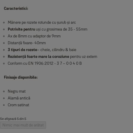
Caracteristici:
Mânere pe rozete rotunde cu șurub și arc
Potrivite pentru
uși cu grosimea de 35 - 55mm
Ax de 8mm cu adaptor de 9mm
Distanță fixare- 40mm
3 tipuri de rozete
– cheie, cilindru & baie
Rezistență foarte mare la coroziune
pentru uz extern
Conform cu EN 1906:2012 - 3 7 – 0 0 4 0 B
Finisaje disponibile:
Negru mat
Alamă antică
Crom satinat
Se afişează 5 din 5
Nimic mai mult de arătat