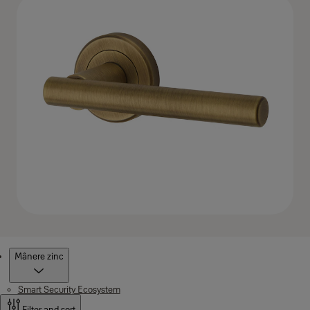
Produse
Mânere zinc
Smart Security Ecosystem
Filter and sort