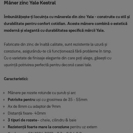
Mâner zinc Yale Kestral
Îmbunătățește-ți locuința cu mânerele din zinc Yale - construite cu stil și
durabilitate pentru confort cotidian. Aceste mânere combină o estetică
modernă și elegantă cu durabilitatea specifică mărcii Yale.
Fabricate din zinc de înaltă calitate, sunt rezistente la uzură și
coroziune, asigurându-te că funcționează fără probleme în timp.
Cu o varietate de finisaje elegante din care poți alege, găsești cu
ușurință potrivirea perfectă pentru decorul casei tale.
Caracteristici:
Mânere pe rozete rotunde cu șurub și arc
Potrivite pentru
uși cu grosimea de 35 - 55mm
Ax de 8mm cu adaptor de 9mm
Distanță fixare- 40mm
3 tipuri de rozete
– cheie, cilindru & baie
Rezistență foarte mare la coroziune
pentru uz extern