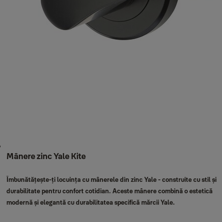
Mânere zinc Yale Kite
Îmbunătățește-ți locuința cu mânerele din zinc Yale - construite cu stil și
durabilitate pentru confort cotidian. Aceste mânere combină o estetică
modernă și elegantă cu durabilitatea specifică mărcii Yale.