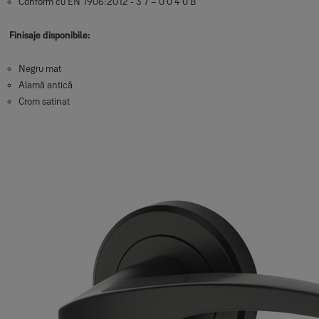
Conform cu EN 1906:2012 - 3 7 – 0 0 4 0 B
Finisaje disponibile:
Negru mat
Alamă antică
Crom satinat