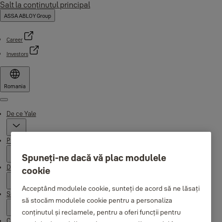
Salt la conţinutul principal
ASSA ABLOY Group
Career
Investors
Romania
Menu
De ce Yale
Products
Spuneți-ne dacă vă plac modulele
Distribuitori
cookie
Acceptând modulele cookie, sunteți de acord să ne lăsați
Suport
să stocăm modulele cookie pentru a personaliza
conținutul și reclamele, pentru a oferi funcții pentru
Campaigns