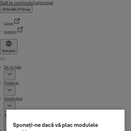
Salt la conţinutul principal
ASSA ABLOY Group
Career
Investors
Romania
Menu
De ce Yale
Products
Distribuitori
Suport
Spuneți-ne dacă vă plac modulele
Campaigns