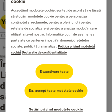
cookie
Acceptând modulele cookie, sunteți de acord să ne lăsați
să stocăm modulele cookie pentru a personaliza
conținutul și reclamele, pentru a oferi funcții pentru
rețelele de socializare și pentru a analiza modul în care
utilizați site-ul nostru. Informațiile pot fi de asemenea
partajate cu partenerii noștri în domeniul rețelelor
sociale, publicității și analizei.
Politica privind modulele
Home
cookie
Declaraţie de confidenţialitate
NOUTĂŢI
Premii
Încuietoarea inteligentă
®
Linus
câștigă 8 premii
Dezactivare toate
distincte pentru designul
Da, accept toate modulele cookie
său deosebit și tehnologia
de ultimă generație
Setări privind modulele cookie