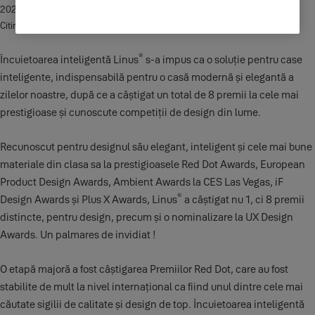
2021-05-12
Citirea durează 2 min.
®
Încuietoarea inteligentă Linus
s-a impus ca o soluție pentru case
inteligente, indispensabilă pentru o casă modernă și elegantă a
zilelor noastre, după ce a câștigat un total de 8 premii la cele mai
prestigioase și cunoscute competiții de design din lume.
Recunoscut pentru designul său elegant, inteligent și cele mai bune
materiale din clasa sa la prestigioasele Red Dot Awards, European
Product Design Awards, Ambient Awards la CES Las Vegas, iF
®
Design Awards și Plus X Awards, Linus
a câștigat nu 1, ci 8 premii
distincte, pentru design, precum și o nominalizare la UX Design
Awards. Un palmares de invidiat !
O etapă majoră a fost câștigarea Premiilor Red Dot, care au fost
stabilite de mult la nivel internațional ca fiind unul dintre cele mai
căutate sigilii de calitate și design de top. Încuietoarea inteligentă