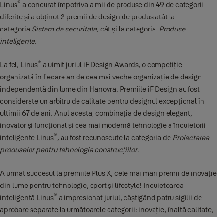
®
Linus
a concurat împotriva a mii de produse din 49 de categorii
diferite și a obținut 2 premii de design de produs atât la
categoria
Sistem de securitate
, cât și la categoria
Produse
inteligente
.
®
La fel, Linus
a uimit juriul iF Design Awards, o competiție
organizată în fiecare an de cea mai veche organizație de design
independentă din lume din Hanovra. Premiile iF Design au fost
considerate un arbitru de calitate pentru designul excepțional în
ultimii 67 de ani. Anul acesta, combinația de design elegant,
inovator și funcțional și cea mai modernă tehnologie a încuietorii
®
inteligente Linus
, au fost recunoscute la categoria de
Proiectarea
produselor
pentru tehnologia construcțiilor
.
A urmat succesul la premiile Plus X, cele mai mari premii de inovație
din lume pentru tehnologie, sport și lifestyle! Încuietoarea
®
inteligentă Linus
a impresionat juriul, câștigând patru sigilii de
aprobare separate la următoarele categorii: inovație, înaltă calitate,