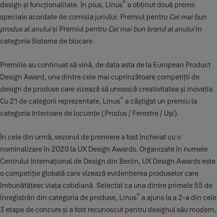
®
design și funcționalitate. În plus, Linus
a obținut două premii
speciale acordate de comisia juriului: Premiul pentru
Cel mai bun
produs al anului
și Premiul pentru
Cel mai bun brand al anului
în
categoria Sisteme de blocare.
Premiile au continuat să vină, de data asta de la European Product
Design Award, una dintre cele mai cuprinzătoare competiții de
design de produse care vizează să unească creativitatea și inovația.
®
Cu 21 de categorii reprezentate, Linus
a câștigat un premiu la
categoria Interioare de locuințe (Produs / Ferestre / Uși).
În cele din urmă, sezonul de premiere a fost încheiat cu o
nominalizare în 2020 la UX Design Awards. Organizate în numele
Centrului Internațional de Design din Berlin, UX Design Awards este
o competiție globală care vizează evidențierea produselor care
îmbunătățesc viața cotidiană. Selectat ca una dintre primele 55 de
®
înregistrări din categoria de produse, Linus
a ajuns la a 2-a din cele
3 etape de concurs și a fost recunoscut pentru designul său modern,