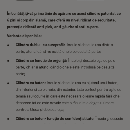
Îmbunătățiți-vă prima linie de apărare cu acest cilindru patentat cu
6 pini și corp din alamă, care oferă un nivel ridicat de securitate,
protecție ridicată anti-pick, anti-găurire și anti-rupere.
Variante disponibile:
Cilindru dublu - cu europrofil:
Încuie și descuie ușa dintr-o
parte, atunci când nu există cheie pe cealaltă parte;
Cilindru cu funcție de urgență:
Încuie și descuie ușa de pe o
parte, chiar și atunci când o cheie este introdusă pe cealaltă
parte;
Cilindru cu buton:
Încuie și descuie ușa cu ajutorul unui buton,
din interior și cu o cheie, din exterior. Este perfect pentru ușile de
terasă sau locurile în care este necesară o ieșire rapidă fără chei,
deoarece tot ce este nevoie este o răsucire a degetului mare
pentru a bloca și debloca ușa;
Cilindru cu buton- funcție de confidențialitate:
Încuie și descuie
ușa cu un buton din interior și bucură-te de momentul privat,