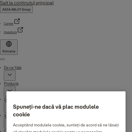
Salt la conţinutul principal
ASSA ABLOY Group
Career
Investors
Romania
Menu
De ce Yale
Products
Distribuitori
Spuneți-ne dacă vă plac modulele
cookie
Suport
Acceptând modulele cookie, sunteți de acord să ne lăsați
Campaigns