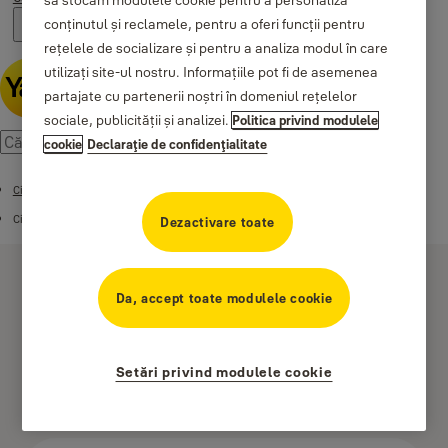
să stocăm modulele cookie pentru a personaliza
conținutul și reclamele, pentru a oferi funcții pentru
rețelele de socializare și pentru a analiza modul în care
utilizați site-ul nostru. Informațiile pot fi de asemenea
partajate cu partenerii noștri în domeniul rețelelor
sociale, publicității și analizei.
Politica privind modulele
cookie
Declaraţie de confidenţialitate
Cilindri de securitate
Cilindri de securitate - Seria 1500+
Dezactivare toate
Da, accept toate modulele cookie
Setări privind modulele cookie
Cilindri- Seria 1500+