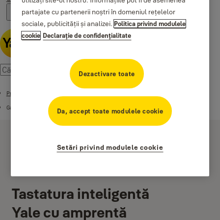
utilizați site-ul nostru. Informațiile pot fi de asemenea
partajate cu partenerii noștri în domeniul rețelelor
sociale, publicității și analizei.
Politica privind modulele
cookie
Declaraţie de confidenţialitate
Dezactivare toate
Products
Gama Yale Home
Da, accept toate modulele cookie
Setări privind modulele cookie
Tastatura inteligentă
Yale cu amprentă