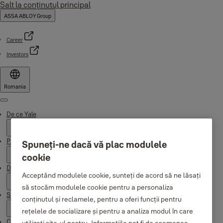
Salt la conţinutul principal
ASSA ABLOY Group
Career
Investors
Romania
Menu
De ce Yale
Products
Spuneți-ne dacă vă plac modulele
cookie
Distribuitori
Acceptând modulele cookie, sunteți de acord să ne lăsați
să stocăm modulele cookie pentru a personaliza
Suport
conținutul și reclamele, pentru a oferi funcții pentru
rețelele de socializare și pentru a analiza modul în care
Campaigns