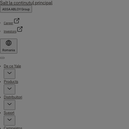
Salt la conţinutul principal
ASSA ABLOY Group
Career
Investors
Romania
Menu
De ce Yale
Products
Distribuitori
Suport
Campaigns