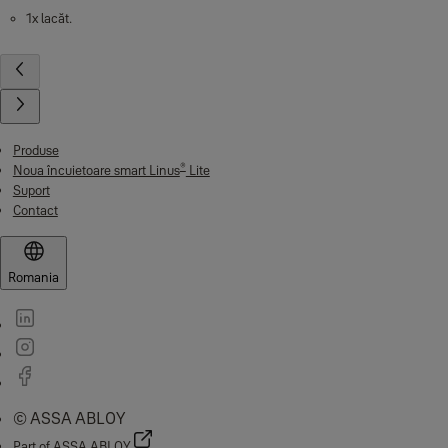
1x lacăt.
Produse
®
Noua încuietoare smart Linus
Lite
Suport
Contact
Romania
© ASSA ABLOY
Part of ASSA ABLOY