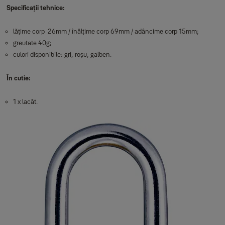
Specificații tehnice:
lățime corp 26mm / înălțime corp 69mm / adâncime corp 15mm;
greutate 40g;
culori disponibile: gri, roșu, galben.
În cutie:
1 x lacăt.