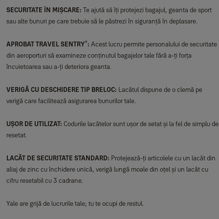
SECURITATE ÎN MIȘCARE:
Te ajută să îți protejezi bagajul, geanta de sport
sau alte bunuri pe care trebuie să le păstrezi în siguranță în deplasare.
®
APROBAT TRAVEL SENTRY
:
Acest lucru permite personalului de securitate
din aeroporturi să examineze conținutul bagajelor tale fără a-ți forța
încuietoarea sau a-ți deteriora geanta.
VERIGĂ CU DESCHIDERE TIP BRELOC:
Lacătul dispune de o clemă pe
verigă care facilitează asigurarea bunurilor tale.
UȘOR DE UTILIZAT:
Codurile lacătelor sunt ușor de setat și la fel de simplu de
resetat.
LACĂT DE SECURITATE STANDARD:
Protejează-ți articolele cu un lacăt din
aliaj de zinc cu închidere unică, verigă lungă moale din oțel și un lacăt cu
cifru resetabil cu 3 cadrane.
Yale are grijă de lucrurile tale; tu te ocupi de restul.