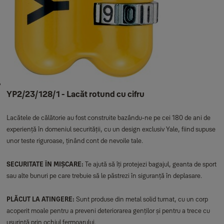
YP2/23/128/1 - Lacăt rotund cu cifru
Lacătele de călătorie au fost construite bazându-ne pe cei 180 de ani de
experiență în domeniul securității, cu un design exclusiv Yale, fiind supuse
unor teste riguroase, ținând cont de nevoile tale.
SECURITATE ÎN MIȘCARE:
Te ajută să îți protejezi bagajul, geanta de sport
sau alte bunuri pe care trebuie să le păstrezi în siguranță în deplasare.
PLĂCUT LA ATINGERE:
Sunt produse din metal solid turnat, cu un corp
acoperit moale pentru a preveni deteriorarea genților și pentru a trece cu
ușurință prin ochiul fermoarului.