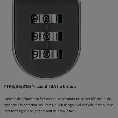
YTP2/26/216/1- Lacăt TSA tip breloc
Lacătele de călătorie au fost construite bazându-ne pe cei 180 de ani de
experiență în domeniul securității, cu un design exclusiv Yale, fiind supuse
unor teste riguroase, ținând cont de nevoile tale.