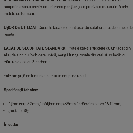
acoperire moale previn deteriorarea genților și se potrivesc cu ușurință prin
inelele cu fermoar.
UȘOR DE UTILIZAT:
Codurile lacătelor sunt ușor de setat și la fel de simplu de
resetat.
LACĂT DE SECURITATE STANDARD:
Protejează-ți articolele cu un lacăt din
aliaj de zinc cu închidere unică, verigă lungă moale din oțel și un lacăt cu
cifru resetabil cu 3 cadrane.
Yale are grijă de lucrurile tale; tu te ocupi de restul.
Specificații tehnice:
lățime corp 32mm / înălțime corp 38mm / adâncime corp 16.12mm;
greutate 38g.
În cutie: