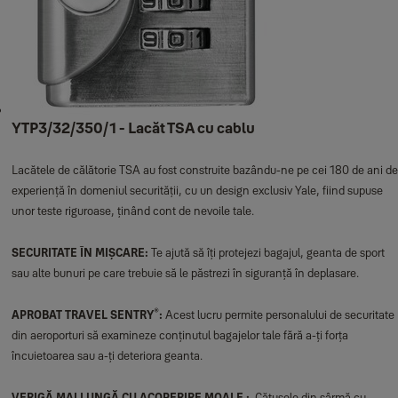
YTP3/32/350/1 - Lacăt TSA cu cablu
Lacătele de călătorie TSA au fost construite bazându-ne pe cei 180 de ani de
experiență în domeniul securității, cu un design exclusiv Yale, fiind supuse
unor teste riguroase, ținând cont de nevoile tale.
SECURITATE ÎN MIȘCARE:
Te ajută să îți protejezi bagajul, geanta de sport
sau alte bunuri pe care trebuie să le păstrezi în siguranță în deplasare.
®
APROBAT TRAVEL SENTRY
:
Acest lucru permite personalului de securitate
din aeroporturi să examineze conținutul bagajelor tale fără a-ți forța
încuietoarea sau a-ți deteriora geanta.
VERIGĂ MAI LUNGĂ CU ACOPERIRE MOALE :
Cătușele din sârmă cu