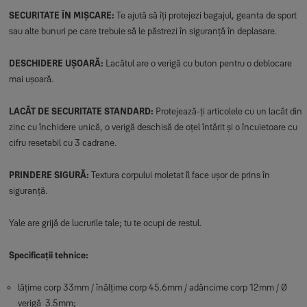
SECURITATE ÎN MIȘCARE:
Te ajută să îți protejezi bagajul, geanta de sport
sau alte bunuri pe care trebuie să le păstrezi în siguranță în deplasare.
DESCHIDERE UȘOARĂ:
Lacătul are o verigă cu buton pentru o deblocare
mai ușoară.
LACĂT DE SECURITATE STANDARD:
Protejează-ți articolele cu un lacăt din
zinc cu închidere unică, o verigă deschisă de oțel întărit și o încuietoare cu
cifru resetabil cu 3 cadrane.
PRINDERE SIGURĂ:
Textura corpului moletat îl face ușor de prins în
siguranță.
Yale are grijă de lucrurile tale; tu te ocupi de restul.
Specificații tehnice:
lățime corp 33mm / înălțime corp 45.6mm / adâncime corp 12mm / Ø
verigă 3.5mm;