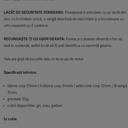
LACĂT DE SECURITATE STANDARD:
Protejează-ți articolele cu un lacăt din
zinc cu închidere unică, o verigă deschisă de oțel întărit și o încuietoare cu
cifru resetabil cu 3 cadrane.
RECUNOAȘTE-ȚI CU UȘOR GEANTA:
Forma și culoarea vibrantă o fac să
iasă în evidență, astfel încât să îți poți identifica cu ușurință geanta.
Yale are grijă de lucrurile tale; tu te ocupi de restul.
Specificații tehnice:
lățime corp 23mm / înălțime corp 34mm / adâncime corp 12mm / Ø verigă
3mm;
greutate 33g;
culori disponibile: gri, roșu, galben.
În cutie: