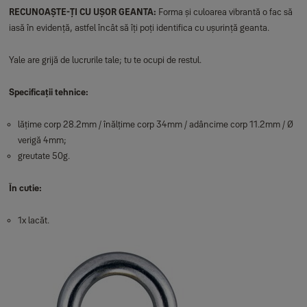
RECUNOAȘTE-ȚI CU UȘOR GEANTA:
Forma și culoarea vibrantă o fac să
iasă în evidență, astfel încât să îți poți identifica cu ușurință geanta.
Yale are grijă de lucrurile tale; tu te ocupi de restul.
Specificații tehnice:
lățime corp 28.2mm / înălțime corp 34mm / adâncime corp 11.2mm / Ø
verigă 4mm;
greutate 50g.
În cutie:
1x lacăt.