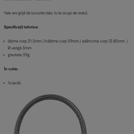
Yale are grijă de lucrurile tale; tu te ocupi de restul.
Specificații tehnice:
lățime corp 31.5mm / înălțime corp 39mm / adâncime corp 12.85mm /
Ø verigă 3mm
greutate 39g.
În cutie:
1x lacăt.