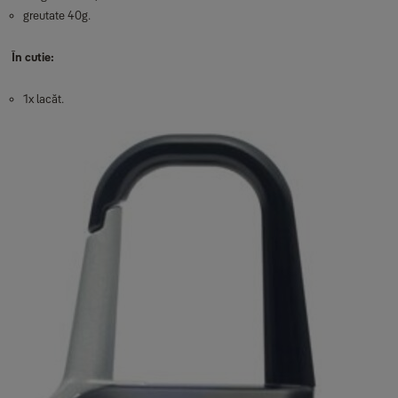
greutate 40g.
În cutie:
1x lacăt.