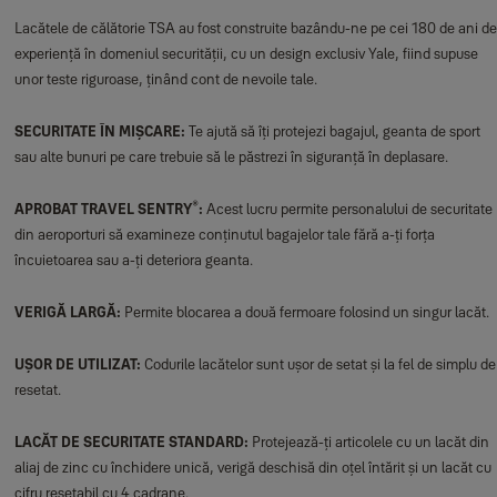
Lacătele de călătorie TSA au fost construite bazându-ne pe cei 180 de ani de
experiență în domeniul securității, cu un design exclusiv Yale, fiind supuse
unor teste riguroase, ținând cont de nevoile tale.
SECURITATE ÎN MIȘCARE:
Te ajută să îți protejezi bagajul, geanta de sport
sau alte bunuri pe care trebuie să le păstrezi în siguranță în deplasare.
®
APROBAT TRAVEL SENTRY
:
Acest lucru permite personalului de securitate
din aeroporturi să examineze conținutul bagajelor tale fără a-ți forța
încuietoarea sau a-ți deteriora geanta.
VERIGĂ LARGĂ:
Permite blocarea a două fermoare folosind un singur lacăt.
UȘOR DE UTILIZAT:
Codurile lacătelor sunt ușor de setat și la fel de simplu de
resetat.
LACĂT DE SECURITATE STANDARD:
Protejează-ți articolele cu un lacăt din
aliaj de zinc cu închidere unică, verigă deschisă din oțel întărit și un lacăt cu
cifru resetabil cu 4 cadrane.