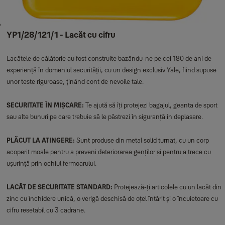
YP1/28/121/1 - Lacăt cu cifru
Lacătele de călătorie au fost construite bazându-ne pe cei 180 de ani de
experiență în domeniul securității, cu un design exclusiv Yale, fiind supuse
unor teste riguroase, ținând cont de nevoile tale.
SECURITATE ÎN MIȘCARE:
Te ajută să îți protejezi bagajul, geanta de sport
sau alte bunuri pe care trebuie să le păstrezi în siguranță în deplasare.
PLĂCUT LA ATINGERE:
Sunt produse din metal solid turnat, cu un corp
acoperit moale pentru a preveni deteriorarea genților și pentru a trece cu
ușurință prin ochiul fermoarului.
LACĂT DE SECURITATE STANDARD:
Protejează-ți articolele cu un lacăt din
zinc cu închidere unică, o verigă deschisă de oțel întărit și o încuietoare cu
cifru resetabil cu 3 cadrane.