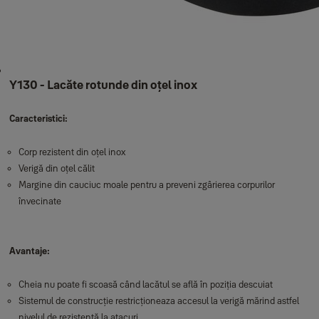
Y130 - Lacăte rotunde din oțel inox
Caracteristici:
Corp rezistent din oțel inox
Verigă din oțel călit
Margine din cauciuc moale pentru a preveni zgârierea corpurilor
învecinate
Avantaje:
Cheia nu poate fi scoasă când lacătul se află în poziția descuiat
Sistemul de construcție restricționeaza accesul la verigă mărind astfel
nivelul de rezistență la atacuri