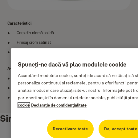
Caracteristici:
Corp din alamă solidă
Finisaj crom satinat
Închidere în două puncte pentru siguranță sporită
Spuneți-ne dacă vă plac modulele cookie
Avantaje:
Acceptând modulele cookie, sunteți de acord să ne lăsați să 
Închidere dintr-o mișcare
personaliza conținutul și reclamele, pentru a oferi funcții pentr
Deschidere pe bază de cheie
analiza modul în care utilizați site-ul nostru. Informațiile pot 
Sistemul de construcție restricționează accesul la verigă mărind
partenerii noștri în domeniul rețelelor sociale, publicității și an
astfel nivelul de securitate
cookie
Declaraţie de confidenţialitate
Similar products
Dezactivare toate
Da, accept toate