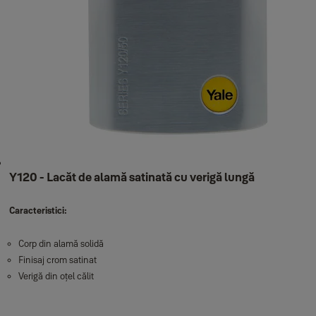
Y120 - Lacăt de alamă satinată cu verigă lungă
Caracteristici:
Corp din alamă solidă
Finisaj crom satinat
Verigă din oțel călit