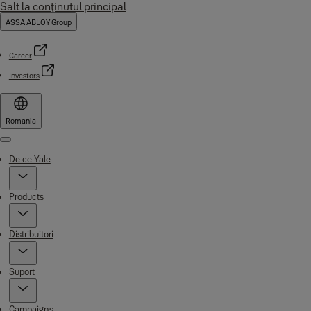
Salt la conţinutul principal
ASSA ABLOY Group
Career
Investors
Romania
Menu
De ce Yale
Products
Distribuitori
Suport
Campaigns