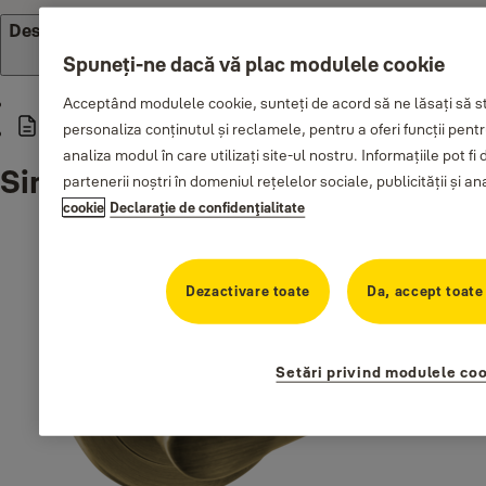
Descărcări
Spuneți-ne dacă vă plac modulele cookie
Acceptând modulele cookie, sunteți de acord să ne lăsați să 
personaliza conținutul și reclamele, pentru a oferi funcții pentr
Catalog - Manere cu rozete
analiza modul în care utilizați site-ul nostru. Informațiile pot 
Similar products
partenerii noștri în domeniul rețelelor sociale, publicității și an
cookie
Declaraţie de confidenţialitate
Dezactivare toate
Da, accept toate
Setări privind modulele co