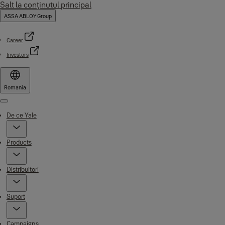
Salt la conţinutul principal
ASSA ABLOY Group
Career
Investors
Romania
Menu
De ce Yale
Products
Distribuitori
Suport
Campaigns