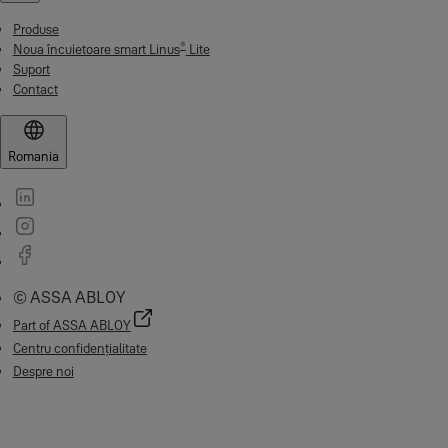
Produse
®
Noua încuietoare smart Linus
Lite
Suport
Contact
Romania
© ASSA ABLOY
Part of ASSA ABLOY
Centru confidențialitate
Despre noi