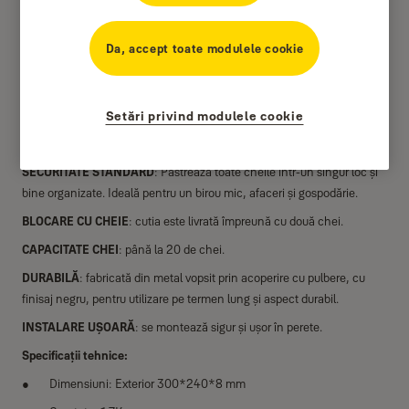
Da, accept toate modulele cookie
Setări privind modulele cookie
SECURITATE STANDARD
: Păstrează toate cheile într-un singur loc și
bine organizate. Ideală pentru un birou mic, afaceri și gospodărie.
BLOCARE CU CHEIE
: cutia este livrată împreună cu două chei.
CAPACITATE CHEI
: până la 20 de chei.
DURABILĂ
: fabricată din metal vopsit prin acoperire cu pulbere, cu
finisaj negru, pentru utilizare pe termen lung și aspect durabil.
INSTALARE
UȘOARĂ
: se montează sigur și ușor în perete.
Specificații tehnice:
Dimensiuni: Exterior 300*240*8 mm