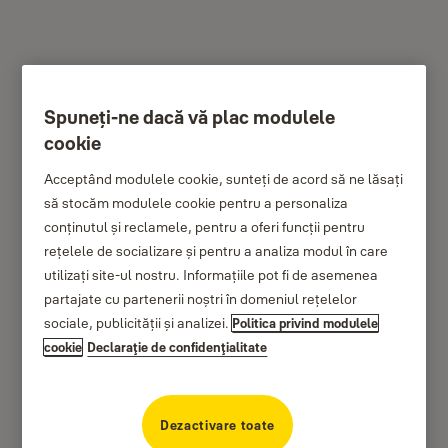
Spuneți-ne dacă vă plac modulele
YKB/200/BB2 - Cutie
cookie
chei mică (20 chei),
Acceptând modulele cookie, sunteți de acord să ne lăsați
să stocăm modulele cookie pentru a personaliza
încuietoare cu cheie
conținutul și reclamele, pentru a oferi funcții pentru
rețelele de socializare și pentru a analiza modul în care
utilizați site-ul nostru. Informațiile pot fi de asemenea
partajate cu partenerii noștri în domeniul rețelelor
sociale, publicității și analizei.
Politica privind modulele
cookie
Declaraţie de confidenţialitate
Dezactivare toate