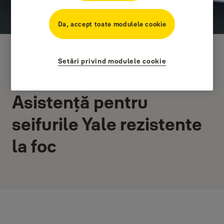
Da, accept toate modulele cookie
Setări privind modulele cookie
Asistență pentru
seifurile Yale rezistente
la foc