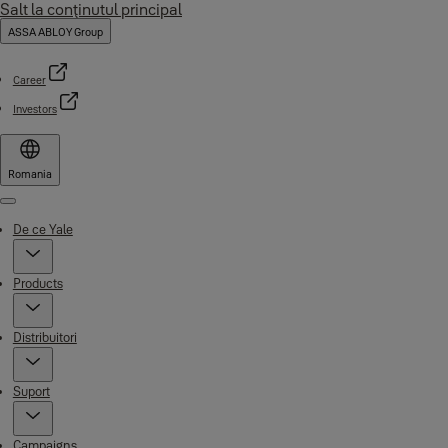
Salt la conţinutul principal
ASSA ABLOY Group
Career
Investors
Romania
Menu
De ce Yale
Products
Distribuitori
Suport
Campaigns