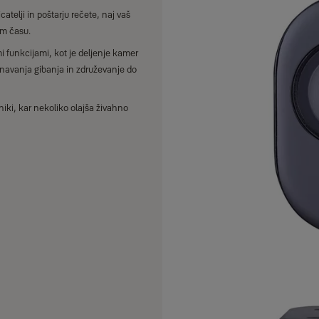
atelji in poštarju rečete, naj vaš
em času.
i funkcijami, kot je deljenje kamer
navanja gibanja in združevanje do
iki, kar nekoliko olajša živahno