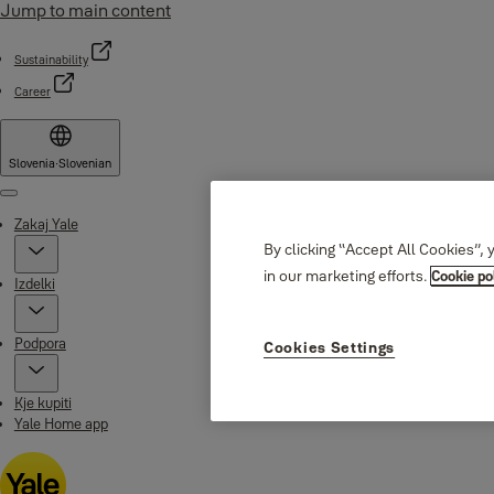
Jump to main content
Sustainability
Career
Slovenia
·
Slovenian
Menu
Zakaj Yale
By clicking “Accept All Cookies”, 
in our marketing efforts.
Cookie po
Izdelki
Podpora
Cookies Settings
Kje kupiti
Yale Home app