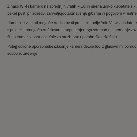
Z našo Wi-Fi kamero na sprednjih vratih – luč in sirena lahko klepetate s klic
paket pusti pri sosedu, zahvaljujoč zaznavanju gibanja in pogovoru v realn
Kamero je v celoti mogoče nadzorovati prek aplikacije Yale View z dodatnim
s prijatelji, omogoča načrtovanje neprekinjenega snemanja, snemanje zaz
štirih kamer iz ponudbe Yale za brezhibno uporabniško izkušnjo.
Poleg odlične uporabniške izkušnje kamera deluje tudi z glasovnimi pomočn
sodobno življenje.