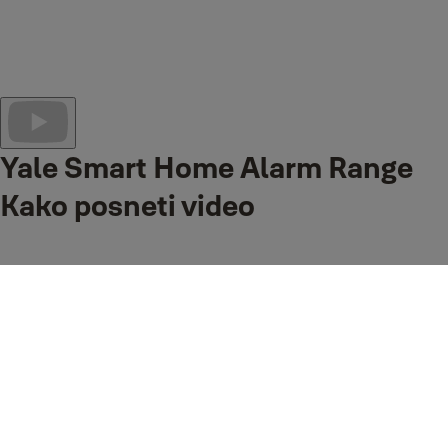
Z vnaprej povezanimi brezžičnimi dodatki, ki so priloženi v škatli, še
nikoli ni bilo lažje zavarovati vašega doma kot z alarmom Sync
Smart Home! Enostaven za namestitev, enostaven za prilagajanje,
enostaven za nadzor z aplikacijo Yale Home. Oglejte si naš
videoposnetek Sync how to in preverite, kako enostavno je!
Yale Smart Home Alarm Range
Kako posneti video
Nova serija alarmov za pametni dom dvigne varnost pametnega
doma na višjo raven, tako da uporabniki trdno nadzorujejo, kar vam
omogoča, da vklopite, razorožite in konfigurirate svoj sistem
preprosto z aplikacijo Yale. Za ustvarjanje popolnega varovalnega
sistema pametnega doma lahko začetni komplet Yale Smart Home