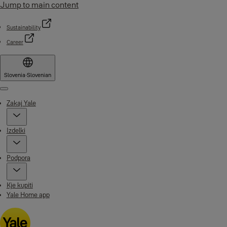
Jump to main content
Sustainability
Career
Slovenia
·
Slovenian
Menu
Zakaj Yale
Izdelki
Podpora
Kje kupiti
Yale Home app