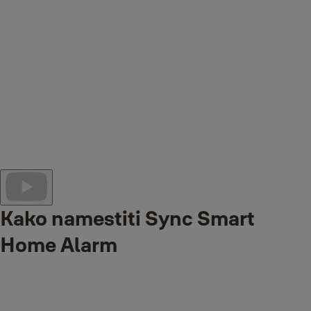
Zgradite, prilagodite, sinhronizirajte! Naš alarm Sync Smart Home,
zasnovan za preprosto namestitev, lahko prilagodite tako, da
dodate do 40 dodatkov, ki jih je enostavno povezati brez žic, in
uživate v varnostnem sistemu, ki ustreza vašim potrebam. In da bo
vaše življenje še lažje, ga lahko spremljate od vsepovsod prek
aplikacije Yale Home App in če zapustite hišo, vas bo geolokacija
opomnila, da nastavite alarm. Vse za popolno in personalizirano
izkušnjo pametnega doma.
Kako namestiti Sync Smart
Home Alarm