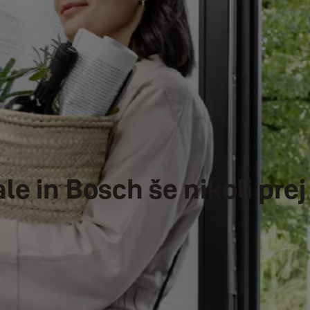
le in Bosch še nikoli prej