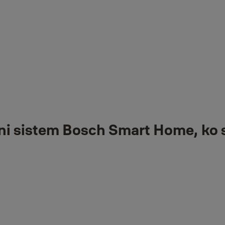
no znanje in izkušnje dveh vodilnih blagovnih znamk, ki s seboj prin
m in jo lahko upravljate z aplikacijo Yale Home. Z integracijo v sis
®
us
Smart Lock in Connect Wi-Fi Bridge s sistemom Bosch Smart Home
 zunanjo kamero Bosch Eyes in avtomatizacijo z alarmnim sistemom B
®
o z zaklepanjem in odklepanjem vrat z vašo Linus
Smart Lock. Na prime
ni sistem Bosch Smart Home, ko st
nega doma
®
ši! S ključavnico Yale Linus
Smart Lock in alarmnim sistemom Bosch 