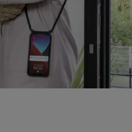
®
inus
zdaj deluje z Boschevim s