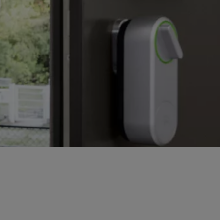
istemom pametnega doma!