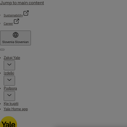
Jump to main content
Sustainability
Career
Slovenia
·
Slovenian
Menu
Zakaj Yale
Izdelki
Podpora
Kje kupiti
Yale Home app