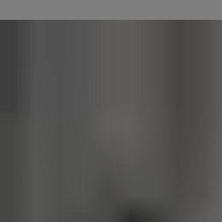
zjutraj zapustite hišo.
Preprosto nastavite avtomatizacijo, ki aktivira vaš alarmni sistem t
odklenete vrata.