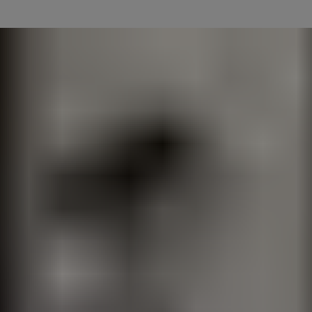
 se alarmni sistem Bosch Smart Home samodejno izklopi takoj, ko