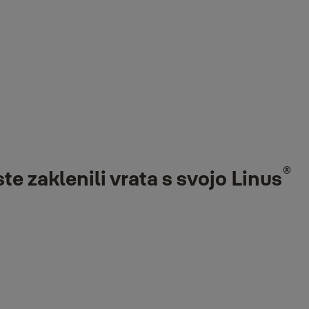
ašata več kot 130 let strokovnega znanja o blagovnih znamkah in
tem Bosch Smart Home lahko uživate v dodatni varnosti in udobju v
®
 System in upravljajte Linus
prek aplikacije Bosch Smart Home,
osch Smart Home.
r, takoj ko zjutraj zapustite hišo, lahko samodejno aktivirate
®
e zaklenili vrata s svojo Linus
Smart Home ne boste nikoli več pozabili aktivirati alarma, ko