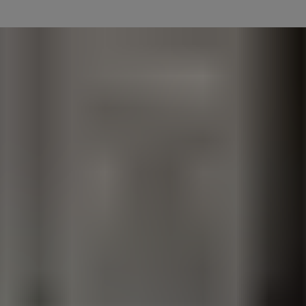
akoj, ko se vaša vhodna vrata zaklenejo. In ko se spet vrnete domov,