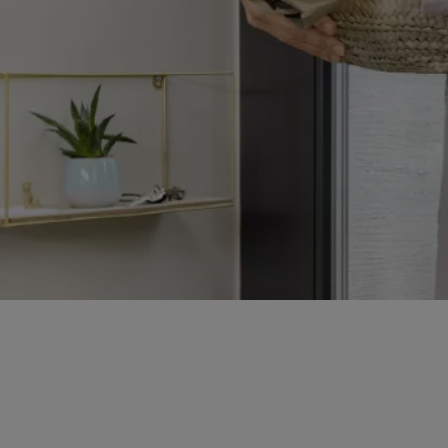
Vaša pametna ključavnica Yale L