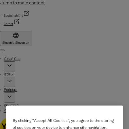
Jump to main content
Sustainability
Career
Slovenia
·
Slovenian
Menu
Zakaj Yale
Izdelki
Podpora
Kje kupiti
Yale Home app
By clicking “Accept All Cookies”, you agree to the storing
of cookies on your device to enhance site navigation,