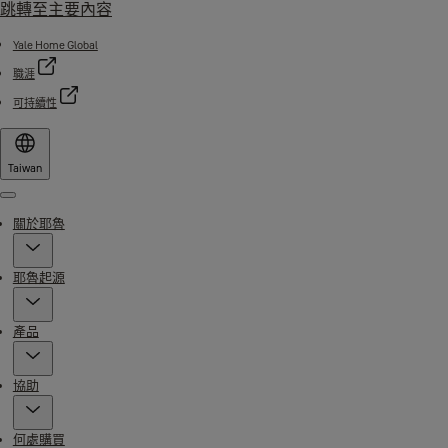
跳轉至主要內容
Yale Home Global
職涯
可持續性
Taiwan
Menu
關於耶魯
耶魯起源
產品
協助
何處購買