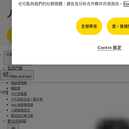
也可能與我們的社群媒體、廣告及分析合作夥伴共用資訊。
Co
人臉進階款式
全部停用
是，我接受
購買耶魯產品-台灣銷售地點
Cookie 設定
產品
人臉進階款式
智慧門鎖
Filter and sort
指紋密碼鎖
輔助鎖
1 結果
卡片密碼鎖
卡片指紋五合一電子鎖
Yale 無線連接器
人臉進階款式
推拉款式電子鎖
數位保險箱