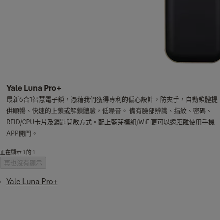
Yale Luna Pro+
最新6合1智慧電子鎖，憑藉我們獲得專利的偏心設計，防夾手，自動鎖體提
供順暢、快速的上鎖或解鎖體驗，低噪音。 備有臉部辨識、指紋、密碼、
RFID/CPU卡片及鎖匙開啟方式。配上藍芽模組/WiFi更可以遠距離使用手機
APP開門。
正在顯示 1 的 1
再也沒有顯示
Yale Luna Pro+