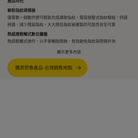
產品特色
嶄新指紋掃描器
僅需要一個動作便可輕鬆完成讀取指紋，電容按壓式指紋模組，快速
辨識，減少殘留指紋，大大降低指紋被複製的可能性安全可靠
熱感應輕觸式數位鍵盤
熱感輕觸式操作，以手掌觸碰開啟，有效避免指紋與密碼外泄
虛位密碼
顯示更多內容
在正確密碼的之前或之後輸入其他數字，防止被人窺竊密碼
隱藏式機械鎖匙孔
購買耶魯產品-台灣銷售地點
緊急情況下, 可以使用備用機械鎖匙
藍芽模組 (加購) *
創新藍芽開鎖設計，輕鬆與你的手機連動
產品規格
語音提示
獨具語音提示功能，無需說明書也可輕鬆完成設定
安全把手
型號：YDM7116A
門內把手上特有安全安鈕，安全隨心掌控
卡片： 100張
入侵/ 破壞警報功能
指紋辨識：100組