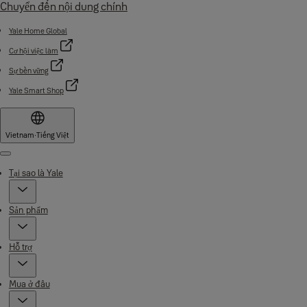
Chuyển đến nội dung chính
Yale Home Global
Cơ hội việc làm
Sự bền vững
Yale Smart Shop
Vietnam
·
Tiếng Việt
Menu
Tại sao là Yale
Sản phẩm
Hỗ trợ
Mua ở đâu