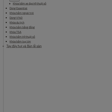
Khóa bấm xe đạp kỹ thuật số
Dòng Essential
Khóa bấm ngoài trời
Dòng V140
Khóa du lịch
Khóa bấm bằng đồng
Khóa TSA
Khóa bấm kỹ thuật số
Khóa bấm loại lớn
Tay đẩy hơi và Bản lề sàn