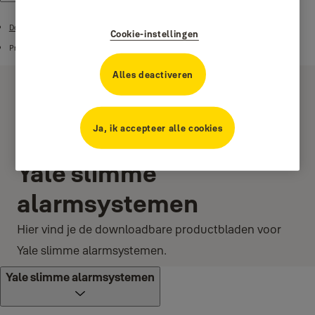
Downloadcentrum
Cookie-instellingen
Product handleidingen
Alles deactiveren
Ja, ik accepteer alle cookies
Yale slimme
alarmsystemen
Hier vind je de downloadbare productbladen voor
Yale slimme alarmsystemen.
Yale slimme alarmsystemen