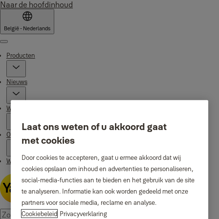
Naar de hoofdinhoud
België - Nederlands
Menu
Producten
Nieuws
Waarom Yale
Laat ons weten of u akkoord gaat
Ondersteuning
met cookies
Door cookies te accepteren, gaat u ermee akkoord dat wij
Waar te koop
cookies opslaan om inhoud en advertenties te personaliseren,
social-media-functies aan te bieden en het gebruik van de site
te analyseren. Informatie kan ook worden gedeeld met onze
partners voor sociale media, reclame en analyse.
Cookiebeleid
Privacyverklaring