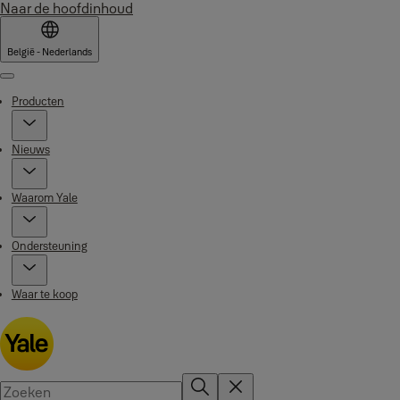
Naar de hoofdinhoud
België - Nederlands
Menu
Producten
Nieuws
Waarom Yale
Ondersteuning
Waar te koop