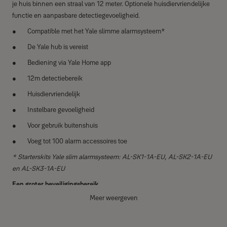
je huis binnen een straal van 12 meter. Optionele huisdiervriendelijke
functie en aanpasbare detectiegevoeligheid. ​
Compatible met het Yale slimme alarmsysteem*
De Yale hub is vereist
Bediening via Yale Home app
12m detectiebereik
Huisdiervriendelijk
Instelbare gevoeligheid
Voor gebruik buitenshuis
Voeg tot 100 alarm accessoires toe
* Starterskits Yale slim alarmsysteem: AL-SK1-1A-EU, AL-SK2-1A-EU
en AL-SK3-1A-EU
Een groter beveiligingsbereik
Uitgerust om beweging buiten je huis te detecteren, of het nu opritten
Meer weergeven
of achtertuinen zijn, binnen een enorm bereik van 12 meter. De
bewegingssensor voor buiten zorgt ervoor dat elke centimeter van