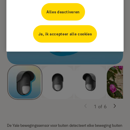
Alles deactiveren
Ja, ik accepteer alle cookies
1
of
6
De Yale bewegingssensor voor buiten detecteert elke beweging buiten