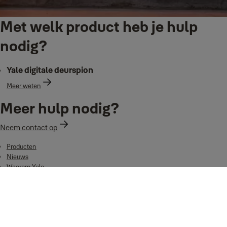
Met welk product heb je hulp
nodig?
Yale digitale deurspion
Meer weten
Meer hulp nodig?
Neem contact op
Producten
Nieuws
Waarom Yale
Ondersteuning
Waar te koop
België - Nederlands