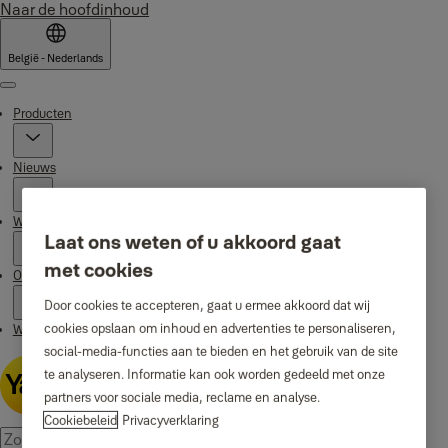
Naar de hoofdinhoud
België - Nederlands
Menu
Producten
Nieuws
Waarom Yale
Laat ons weten of u akkoord gaat
met cookies
Ondersteuning
Door cookies te accepteren, gaat u ermee akkoord dat wij
cookies opslaan om inhoud en advertenties te personaliseren,
Waar te koop
social-media-functies aan te bieden en het gebruik van de site
te analyseren. Informatie kan ook worden gedeeld met onze
partners voor sociale media, reclame en analyse.
Cookiebeleid
Privacyverklaring