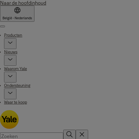
Naar de hoofdinhoud
België - Nederlands
Menu
Producten
Nieuws
Waarom Yale
Ondersteuning
Waar te koop