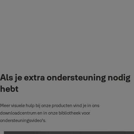
stopcontact en een breedband internet router. De Smart Hub is ook
geschikt voor wandmontage -
zie de handleiding voor instructies
.
Welke Yale app moet ik downloaden?
Zorg ervoor dat je verbonden bent met het internet en download de
Yale Smart Living Home-app op je iPhone, of via Google Play Store
als je een Android-gebruiker bent.
Als je extra ondersteuning nodig
hebt
Meer visuele hulp bij onze producten vind je in ons
downloadcentrum en in onze bibliotheek voor
ondersteuningsvideo's.