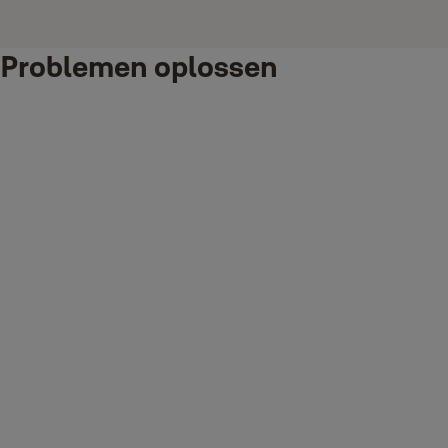
Problemen oplossen
Ik kan mijn Yale slimme hub niet instellen of verbinden.
Wat moet ik doen?
1. Controleer of het apparaat stroom heeft. De witte LED op de hub
moet branden om dit aan te geven. Als dit niet het geval is,
controleer dan of de voeding van de hub correct is aangesloten en of