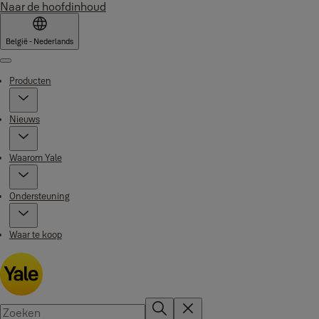
Naar de hoofdinhoud
België - Nederlands
Menu
Producten
Nieuws
Waarom Yale
Ondersteuning
Waar te koop