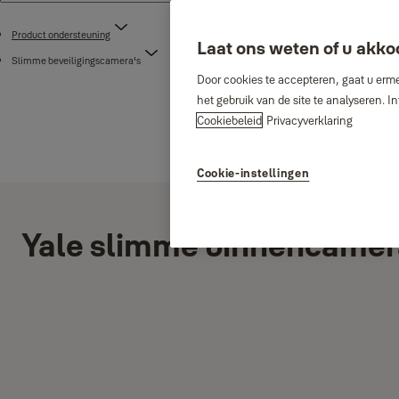
Product ondersteuning
Laat ons weten of u akko
Slimme beveiligingscamera's
Door cookies te accepteren, gaat u erme
het gebruik van de site te analyseren. 
Cookiebeleid
Privacyverklaring
Cookie-instellingen
Yale slimme binnencamer