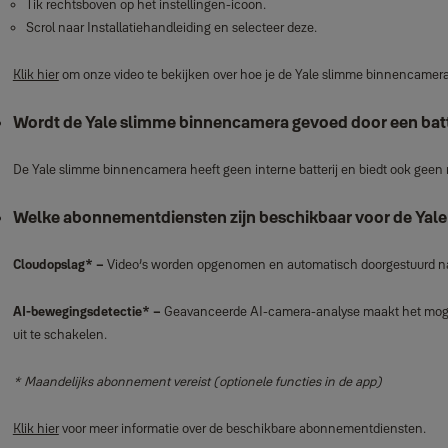
Tik rechtsboven op het instellingen‑icoon.
Scrol naar Installatiehandleiding en selecteer deze.
Klik hier
om onze video te bekijken over hoe je de Yale slimme binnencamera 
Wordt de Yale slimme binnencamera gevoed door een batte
De Yale slimme binnencamera heeft geen interne batterij en biedt ook geen 
Welke abonnementdiensten zijn beschikbaar voor de Ya
Cloudopslag* –
Video’s worden opgenomen en automatisch doorgestuurd naa
AI‑bewegingsdetectie* –
Geavanceerde AI‑camera‑analyse maakt het mogeli
uit te schakelen.
* Maandelijks abonnement vereist (optionele functies in de app)
Klik hier
voor meer informatie over de beschikbare abonnementdiensten.