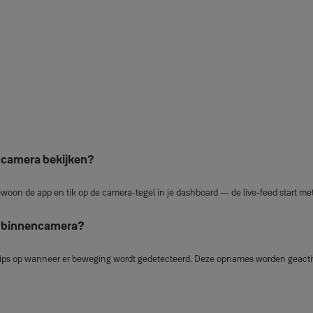
encamera bekijken?
oon de app en tik op de camera‑tegel in je dashboard — de live‑feed start me
me binnencamera?
ps op wanneer er beweging wordt gedetecteerd. Deze opnames worden geactive