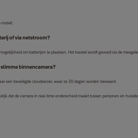
instelt.
rij of via netstroom?
mogelijkheid om batterijen te plaatsen. Het toestel wordt gevoed via de meege
le slimme binnencamera?
r een beveiligde cloudserver, waar ze 30 dagen worden bewaard.
jk dat de camera in real‑time onderscheid maakt tussen personen en huisdier