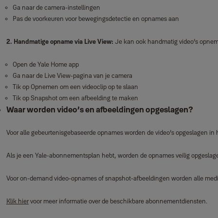
Ga naar de camera‑instellingen
Pas de voorkeuren voor bewegingsdetectie en opnames aan
2. Handmatige opname via Live View:
Je kan ook handmatig video’s opnemen
Open de Yale Home app
Ga naar de Live View‑pagina van je camera
Tik op Opnemen om een videoclip op te slaan
Tik op Snapshot om een afbeelding te maken
Waar worden video’s en afbeeldingen opgeslagen?
Voor alle gebeurtenisgebaseerde opnames worden de video’s opgeslagen in he
Als je een Yale‑abonnementsplan hebt, worden de opnames veilig opgeslagen
Voor on‑demand video‑opnames of snapshot‑afbeeldingen worden alle media o
Klik hier
voor meer informatie over de beschikbare abonnementdiensten.