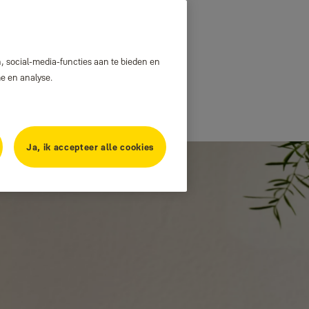
, social-media-functies aan te bieden en
me en analyse.
Ja, ik accepteer alle cookies