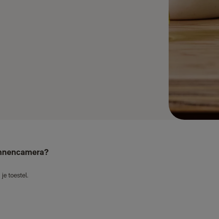
binnencamera?
je toestel.