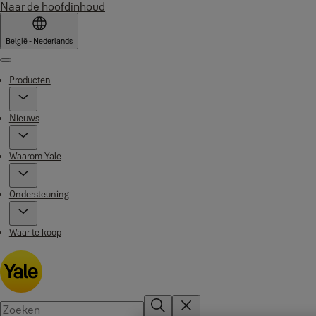
Naar de hoofdinhoud
België - Nederlands
Menu
Producten
Nieuws
Waarom Yale
Ondersteuning
Waar te koop