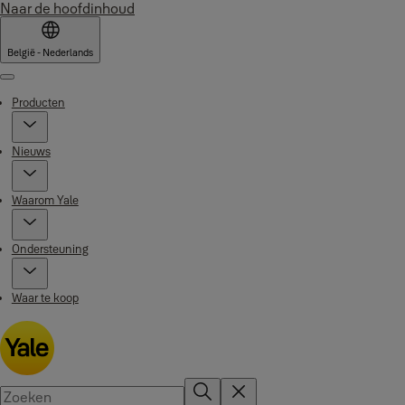
Naar de hoofdinhoud
België - Nederlands
Menu
Producten
Nieuws
Waarom Yale
Ondersteuning
Waar te koop