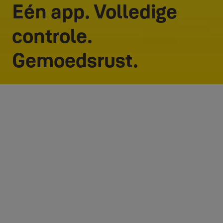
Eén app. Volledige
controle.
Gemoedsrust.
De beveiliging van je huis,
eenvoudig én verbonden.
De Yale Home App is jouw alles-in-één controlecentrum voor smart
home beveiliging. Of je nu kijkt wie er voor de deur staat, de deur
opent voor een gast, waardevolle spullen beveiligt in je slimme kluis