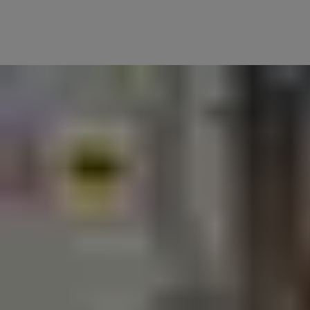
of je alarmsysteem beheert met de app heb je altijd en overal
volledig inzicht en controle.
Ontworpen voor iedereen die waarde hecht aan gemoedsrust,
verbindt de Yale Home App al je slimme Yale-apparaten waaronder
sloten, kluizen, camera’s en alarmsystemen tot één naadloze
ervaring.