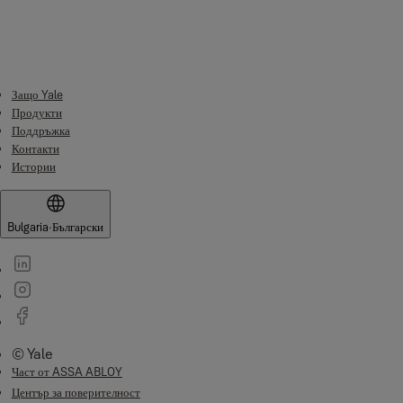
небрежност;
измама или неправомерно представяне на измами;
всяко нарушение на задълженията, произтичащи от закона, по
отношение на преминаването на добро заглавие към
Продукта; или
Защо Yale
за всякакви други въпроси, за които би било незаконно или
Продукти
Поддръжка
незаконно, за нас да изключим или да се опитаме да изключим.
Контакти
Истории
Bulgaria
·
Български
© Yale
Част от ASSA ABLOY
Център за поверителност