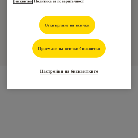
Тази ограничена гаранция се предоставя от ASSA
бисквитки
Политика за поверителност
ABLOY Limited, School Street, Willenhall, West
Midlands, WV13 3PW. Регистрационен номер:
Отхвърляне на всички
2096505 [търгуващ като Yale] ("Yale")], като
производител на продукти за сигурност
("Продуктите").
Приемане на всички бисквитки
Настройки на бисквитките
НАСТОЯЩОТО ОГРАНИЧЕНО СЪГЛАСИЕ ПРЕДОСТАВЯ
ВСОЧЕНО, И НЕ ЗАКРЕПЯ, ПРАВА НА ПРАВА И СРЕДСТВА,
КОИТО ЩЕ ВИ ПРЕДЛОЖЯТ ОТ ЛИЦЕТО, НЕЗАВИСИМО
ДАЛИ ПРОДУКТИТЕ, КОИТО ВКЛЮЧВАТ ЗАКОНОВО