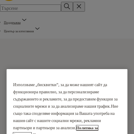
Поддръжка
Център за изтегляния
ASSA ABLOY LIMITED
Използваме „бисквитки“, за да може нашият сайт да
функционира правилно, за да персонализираме
PRODUCT GUARANTEE
съдържанието и рекламите, за да предоставим функции за
("Ограничената
социалните мрежи и за да анализираме нашия трафик.Ние
също така споделяме информация за Вашата употреба на
гаранция")
нашия сайт с нашите социални мрежи, рекламни
партньори и партньори за анализи.
Политика за