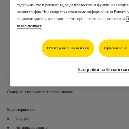
съдържанието и рекламите, за да предоставим функции за социа
нашия трафик.Ние също така споделяме информация за Вашата у
социални мрежи, рекламни партньори и партньори за анализи.
П
поверителност
Отхвърляне на всички
Приемане на 
Настройки на бисквитки
Стандартна ключалка с нарезни ключове
Характеристика:
5 щифта
Антипикинг защита