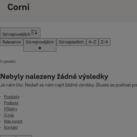
Corni
Filtr
Od nejnovějších
Relevance
Od nejnovějších
Od nejstarších
A–Z
Z–A
0 výsledků
Nebyly nalezeny žádné výsledky
Je nám líto. Nedaří se nám najít žádné výrobky. Zkuste se podívat po
Produkty
Podpora
Příběhy
O nás
Kde koupit
Kontakt