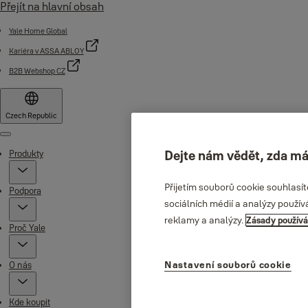
Přejít na hlavní obsah
Yale Home Global
Kariéra v ASSA ABLOY
B2B Webshop CZ
Czech Republic
Menu
Dejte nám vědět, zda má
Produkty
Přijetím souborů cookie souhlasí
Podpora
sociálních médií a analýzy použív
reklamy a analýzy.
Zásady používá
Proč Yale
Nastavení souborů cookie
O nás
Kde koupit