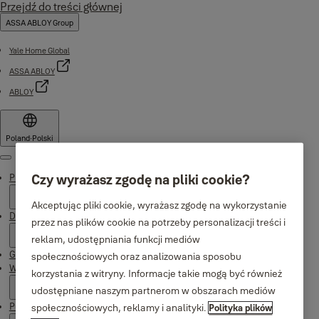
Przejdź do treści głównej
ASSA ABLOY Group
Yale Home Global
ASSA ABLOY
ABLOY
Poland
·
Polski
Menu
Produkty
Czy wyrażasz zgodę na pliki cookie?
Akceptując pliki cookie, wyrażasz zgodę na wykorzystanie
Dlaczego Yale
przez nas plików cookie na potrzeby personalizacji treści i
reklam, udostępniania funkcji mediów
Gdzie kupić
społecznościowych oraz analizowania sposobu
Wsparcie
korzystania z witryny. Informacje takie mogą być również
udostępniane naszym partnerom w obszarach mediów
Publikacje
społecznościowych, reklamy i analityki.
Polityka plików