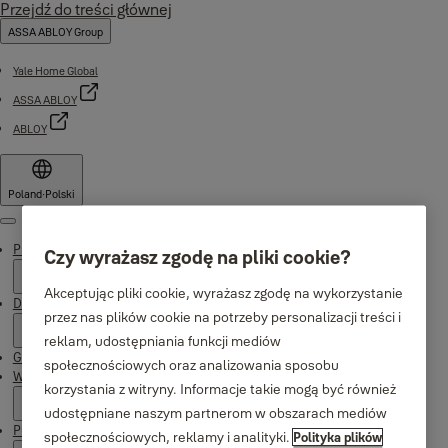
Przejdź do treści głównej
ASSA ABLOY Group
Yale Home Global
ASSA ABLOY
ABLOY
Poland
·
Polski
Menu
Produkty
Czy wyrażasz zgodę na pliki cookie?
Akceptując pliki cookie, wyrażasz zgodę na wykorzystanie
Dlaczego Yale
przez nas plików cookie na potrzeby personalizacji treści i
reklam, udostępniania funkcji mediów
Gdzie kupić
społecznościowych oraz analizowania sposobu
Wsparcie
korzystania z witryny. Informacje takie mogą być również
udostępniane naszym partnerom w obszarach mediów
Publikacje
społecznościowych, reklamy i analityki.
Polityka plików