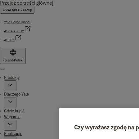
Przejdź do treści głównej
ASSA ABLOY Group
Yale Home Global
ASSA ABLOY
ABLOY
Poland
·
Polski
Menu
Produkty
Dlaczego Yale
Gdzie kupić
Wsparcie
Czy wyrażasz zgodę na p
Publikacje