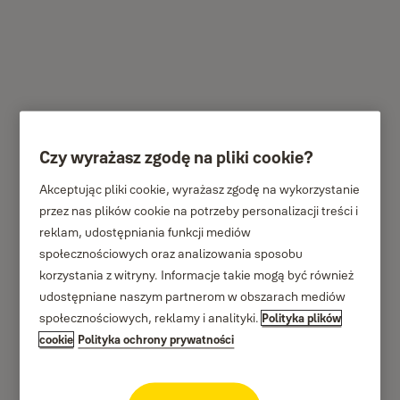
Kłódka TSA z
Czy wyrażasz zgodę na pliki cookie?
zatrzaskiem i zamkiem
Akceptując pliki cookie, wyrażasz zgodę na wykorzystanie
szyfrowym YTP2
przez nas plików cookie na potrzeby personalizacji treści i
reklam, udostępniania funkcji mediów
Yale
społecznościowych oraz analizowania sposobu
korzystania z witryny. Informacje takie mogą być również
udostępniane naszym partnerom w obszarach mediów
społecznościowych, reklamy i analityki.
Polityka plików
cookie
Polityka ochrony prywatności