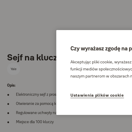
Czy wyrażasz zgodę na p
Sejf na klucze 100 haków YKB
Akceptując pliki cookie, wyrażasz
funkcji mediów społecznościowych
Yale
naszym partnerom w obszarach me
Opis:
Elektroniczny sejf z prostą w obsłudze i programowaniu klawiaturą
Ustawienia plików cookie
Otwieranie za pomocą kodu cyfrowego lub klucza
Regulowane uchwyty na klucze z systemem oznaczeń
Miejsce dla 100 kluczy