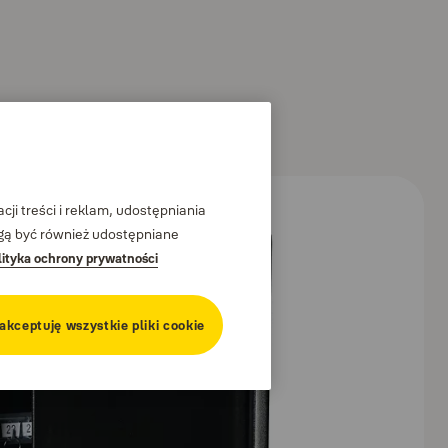
ji treści i reklam, udostępniania
ogą być również udostępniane
lityka ochrony prywatności
 akceptuję wszystkie pliki cookie