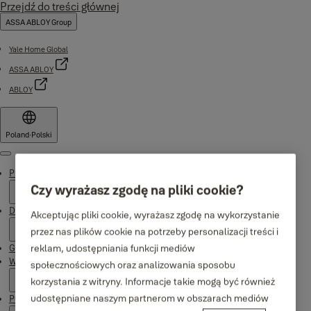
Przejdź do treści głównej
ASSA ABLOY Group
Yale Home Global
ASSA ABLOY
ABLOY
Poland
·
Polski
Menu
Produkty
Czy wyrażasz zgodę na pliki cookie?
Dlaczego Yale
Akceptując pliki cookie, wyrażasz zgodę na wykorzystanie
przez nas plików cookie na potrzeby personalizacji treści i
reklam, udostępniania funkcji mediów
Gdzie kupić
Wsparcie
społecznościowych oraz analizowania sposobu
korzystania z witryny. Informacje takie mogą być również
udostępniane naszym partnerom w obszarach mediów
Publikacje