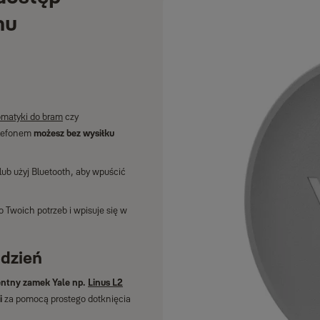
mu
omatyki do bram
czy
lefonem
możesz bez wysiłku
lub użyj Bluetooth, aby wpuścić
Twoich potrzeb i wpisuje się w
 dzień
entny zamek Yale np.
Linus L2
i
za pomocą prostego dotknięcia