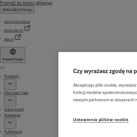
Przejdź do treści głównej
ASSA ABLOY Group
Yale Home Global
ASSA ABLOY
ABLOY
Poland
·
Polski
Czy wyrażasz zgodę na p
Menu
Produkty
Akceptując pliki cookie, wyrażasz
funkcji mediów społecznościowych
Dlaczego Yale
naszym partnerom w obszarach me
Gdzie kupić
Wsparcie
Ustawienia plików cookie
Publikacje