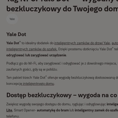
bezkluczykowy do Twojego do
Yale
Yale Dot
®
Yale Dot
to idealny dodatek do
inteligentnych zamków do drzwi Yale
,
aut
®
inteligentnych zamków do szafek.
Dzięki prostemu dotknięciu Yale Dot
te
odryglować lub zaryglować urządzenie
.
Podłącz go do Wi-Fi, aby zaryglować i odryglować je z dowolnego miejsca, 
zaufanych gości, gdy są w pobliżu.
®
Ten pakiet trzech Yale Dot
oferuje wygodę bezkluczykową dostosowaną do 
koncepcję
inteligentnego domu
.
Dostęp bezkluczykowy – wygoda na co
Zwiększ wygodę swojego dostępu do domu, ryglując i odryglowując
intelig
Lite
, Smart Opener-
automatykę do bram
lub
inteligentny zamek do szafk
telefonu.